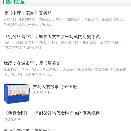
热门文章
读书推荐：亲爱的安德烈
安德烈十四岁的时候，龙应台离开欧洲，返回台湾，就任台北市首任文化局长。
等她卸任回到儿子身边，安德...
《别名格蕾丝》：加拿大文学女王写就的历史小说
书名：《别名格蕾丝》 作者：【加】玛格丽特阿特伍德 译者：梅江海 ISBN：
9787-5327-6851-6 出版时...
我读：在城市里，读书店的光
最近翻了一本书，名叫《岛上书店》。几天前，在浙江省人民医院的晓风书屋采
访，书店掌门人姜爱军推荐了...
罗马人的故事（全15册）
内容维护中
《跳舞女郎》：深刻探讨当代女性面临的复杂境遇
内容维护中