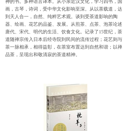
神的书。多种语言译本。从小亲近汉文化，学习四书，国
画，古琴，诗词，受中华文化影响至深。从以茶载道，达
到天人合一，自然、纯粹艺术观。谈到受茶道影响的陶
器、绘画、花艺的品鉴、发展。从煎茶、点茶、泡茶论述
唐代、宋代、明代的生活、饮食文化。记录了15世纪，茶
道随禅宗传入日本后经寺院到民间的流传过程；花艺则与
茶一脉相承，相得益彰，在茶室布置达到自然和谐；以禅
品茶，呈现出和敬清寂的茶道精神。