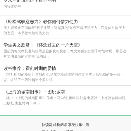
罗永浩逻辑思维里推荐的书
内容维护中
《轻松驾驭意志力》教你如何借力使力
压力能带来正面能量?科学实证：这是真的!重点不是摆脱压力，而是你对待压力
的态度，本书教你如何借力使...
学生美文欣赏：《怀念过去的一片天空》
面前的篝火挣扎着与暗黑孤寂的夜相抗衡，篝火旁孤寂的影子时隐时现，那是这
片文明最后的守护者 我的目...
读书推荐：霍乱时期的爱情
《霍乱时期的爱情》是加西亚.马尔克斯获得诺贝尔文学奖之后完成的第一部小
说。讲述了一段跨越半个多世纪...
《上海的城南旧事》：图说城南
书名：《上海的城南旧事》 作者：马学强 龚峥◎主编 出版社：上海社会科学院
出版社 出版时间：2016...
快读网 轻松阅读 享受快乐生活