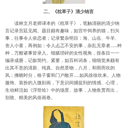
二、《枕草子》清少纳言
读林文月老师译本的《枕草子》，笔触清丽的清少纳
言记录宫廷见闻。题目颇有趣味，如宫中饲养的猫，扫兴
事，往事令人依恋者；记录繁杂明目：海、山岳、牛羊、
舍人小童，再例如：令人忐忑不安的事，杂乱无章者......种
种，万般诸事皆录入。细腻琐碎的女性视角，按条目一一
编录成册，记叙简约、紧要，如百科词条，细细觉来颇有
出其不意的清新、纯真。自然景物，八月，和雨而吹的
风；拂晓时分，格子窗和门户敞开.....如风徐徐吹来。人物
服饰、装扮的入微刻画，下意识间捕捉到的情感、心理，
生动鲜活如《浮世绘》中的场景、故事，人物鱼贯而出，
别致、精美的风俗画卷。