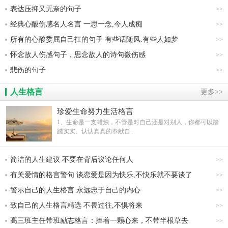
表达压抑又无奈的句子
>>
经典心酸伤感名人名言 一思一念,今人成痴
>>
所有的心酸委屈自己扛的句子 有些话随风.有些人如梦
>>
怀念故人伤感句子，思念故人的诗句微伤感
>>
悲伤的句子
>>
人生格言
更多>>
珍爱生命努力生活格言
1、生命是一支蜡烛，不管是对自己还是对别人，你都可以踏
踏实实、认认真真的奉献自...
简洁的人生建议 不要在背后议论任何人
>>
有关爱情的格言警句 谈恋爱是因为快乐,不快乐就不要谈了
>>
警示自己的人生格言 永远忠于自己的内心
>>
致自己的人生格言精选 不畏过往,不惧将来
>>
高三班主任带班励志格言：捧着一颗心来，不带半根草去
>>