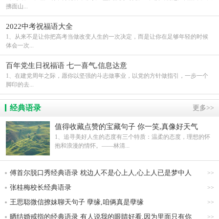
拂面山...
2022中考祝福语大全
1、从来不是让你把高考当做改变人生的一次决定，而是让你在足够年轻的时候
体会一次...
百年党生日祝福语 七一喜气,信息达意
1、在建党周年之际，愿你以坚强的斗志做事业，以党的方针做指引，一步一个
脚印的去...
经典语录
更多>>
值得收藏点赞的宝藏句子 你一笑,真像好天气
1、追寻美好人生的态度有三个特质：温柔的态度，理想的怀
抱和浪漫的情怀。——林清...
傅首尔脱口秀经典语录 枕边人不是心上人,心上人已是梦中人
>>
张桂梅校长经典语录
>>
王思聪微信撩妹聊天句子 孽缘,咱俩真是孽缘
>>
晒结婚戒指的经典语录 有人说我的眼睛好看,因为里面只有你
>>