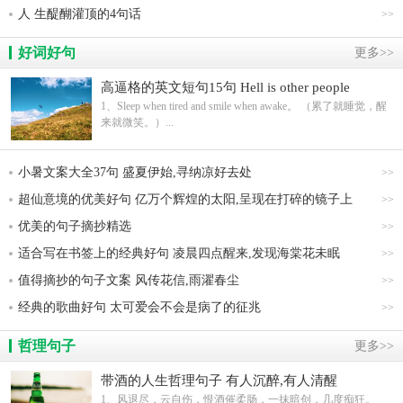
人 生醍醐灌顶的4句话
>>
好词好句
更多>>
高逼格的英文短句15句 Hell is other people
1、Sleep when tired and smile when awake。 （累了就睡觉，醒
来就微笑。）...
小暑文案大全37句 盛夏伊始,寻纳凉好去处
>>
超仙意境的优美好句 亿万个辉煌的太阳,呈现在打碎的镜子上
>>
优美的句子摘抄精选
>>
适合写在书签上的经典好句 凌晨四点醒来,发现海棠花未眠
>>
值得摘抄的句子文案 风传花信,雨濯春尘
>>
经典的歌曲好句 太可爱会不会是病了的征兆
>>
哲理句子
更多>>
带酒的人生哲理句子 有人沉醉,有人清醒
1、风退尽，云自伤，恨酒催柔肠，一抹暗创，几度痴狂。