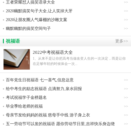
王者荣耀怼人搞笑语录大全
>>
2020幽默搞笑句子大全,让人笑掉大牙
>>
2020让朋友圈人气爆棚的沙雕文案
>>
幽默幽默的搞笑空间句子
>>
祝福语
更多>>
2022中考祝福语大全
1、从来不是让你把高考当做改变人生的一次决定，而是让你
在足够年轻的时候体会一次...
百年党生日祝福语 七一喜气,信息达意
>>
给中考生的励志祝福语 点滴努力,泉水回报
>>
考试祝福学子金榜题名
>>
毕业季给老师的祝福
>>
母亲节发给妈妈的祝福 慈母手中线 游子身上衣
>>
五一劳动节可以发的祝福语 愿你劳动节日里,吉祥快乐身边绕
>>