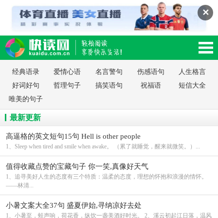
✕
读网-轻松阅读,快乐生活移动版
经典语录
爱情心语
名言警句
伤感语句
人生格言
好词好句
哲理句子
搞笑语句
祝福语
短信大全
唯美的句子
最新更新
高逼格的英文短句15句 Hell is other people
1、Sleep when tired and smile when awake。 （累了就睡觉，醒来就微笑。）...
值得收藏点赞的宝藏句子 你一笑,真像好天气
1、追寻美好人生的态度有三个特质：温柔的态度，理想的怀抱和浪漫的情怀。
——林清...
小暑文案大全37句 盛夏伊始,寻纳凉好去处
1、小暑至，蛙声响，荷花香，纵饮一盏美酒好时光。 2、溪云初起江日落，温风