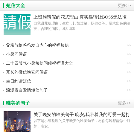
短信大全
更多>>
上班族请假的花式理由 真实靠谱让BOSS无法拒
绝
自我诅咒版理由：生病，比如过敏、肠胃炎等。要求出色的演
技，合理的病因。成功率8...
父亲节给爸爸发自内心的祝福短信
>>
小暑问候语
>>
二十四节气小暑短信问候祝福语大全
>>
冗长的微信晚安问候语
>>
生日约请短信
>>
浪漫表白爱情短信句子
>>
唯美的句子
更多>>
关于晚安的唯美句子 晚安,我带着我的可爱一起打
烊了
以下是小编整理的关于晚安的唯美句子，愿你每晚都能做个好
梦，晚安。