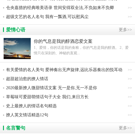
仓央嘉措的经典唯美语录 世间安得双全法,不负如来不负卿
>>
超级文艺的名人名句 我有一瓢酒,可以慰风尘
>>
爱情心语
更多>>
你的气息是我的醇酒恋爱文案
1、爱情，你的话是我的食粮，你的气息是我的醇酒。 2、爱
情只在深刻的、神秘的直观...
有关爱情的名人美句 爱神奏出无声旋律,远比乐器奏出的悦耳动
>>
听
超甜超治愈的撩人情话
>>
2020最新撩人微甜情话文案 无一是你,无一不是你
>>
草莓味可爱甜萌情话句子大全 我们,来日方长
>>
史上最撩人的情话名句精选
>>
撩人英文情话精选12句
>>
名言警句
更多>>