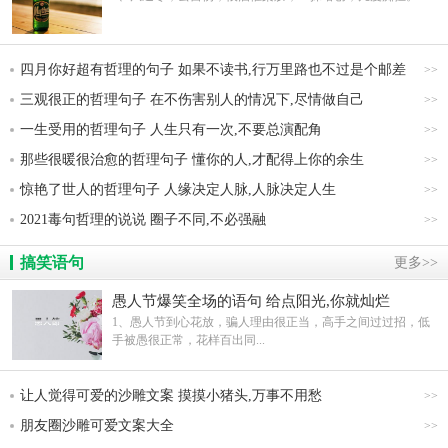
四月你好超有哲理的句子 如果不读书,行万里路也不过是个邮差
>>
三观很正的哲理句子 在不伤害别人的情况下,尽情做自己
>>
一生受用的哲理句子 人生只有一次,不要总演配角
>>
那些很暖很治愈的哲理句子 懂你的人,才配得上你的余生
>>
惊艳了世人的哲理句子 人缘决定人脉,人脉决定人生
>>
2021毒句哲理的说说 圈子不同,不必强融
>>
搞笑语句
更多>>
愚人节爆笑全场的语句 给点阳光,你就灿烂
1、愚人节到心花放，骗人理由很正当，高手之间过过招，低
手被愚很正常，花样百出同...
让人觉得可爱的沙雕文案 摸摸小猪头,万事不用愁
>>
朋友圈沙雕可爱文案大全
>>