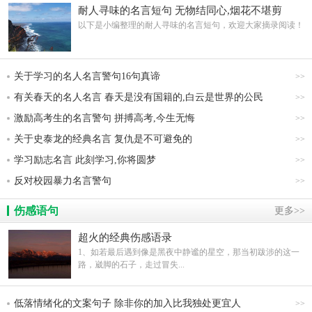
耐人寻味的名言短句 无物结同心,烟花不堪剪
以下是小编整理的耐人寻味的名言短句，欢迎大家摘录阅读！
关于学习的名人名言警句16句真谛
>>
有关春天的名人名言 春天是没有国籍的,白云是世界的公民
>>
激励高考生的名言警句 拼搏高考,今生无悔
>>
关于史泰龙的经典名言 复仇是不可避免的
>>
学习励志名言 此刻学习,你将圆梦
>>
反对校园暴力名言警句
>>
伤感语句
更多>>
超火的经典伤感语录
1、如若最后遇到像是黑夜中静谧的星空，那当初跋涉的这一
路，崴脚的石子，走过冒失...
低落情绪化的文案句子 除非你的加入比我独处更宜人
>>