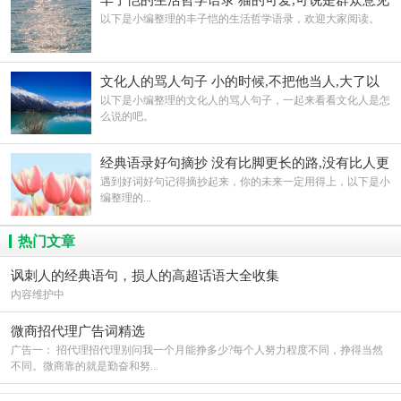
丰子恺的生活哲学语录 猫的可爱,可说是群众意见
以下是小编整理的丰子恺的生活哲学语录，欢迎大家阅读。
文化人的骂人句子 小的时候,不把他当人,大了以
后也做不了人
以下是小编整理的文化人的骂人句子，一起来看看文化人是怎
么说的吧。
经典语录好句摘抄 没有比脚更长的路,没有比人更
高的山
遇到好词好句记得摘抄起来，你的未来一定用得上，以下是小
编整理的...
热门文章
讽刺人的经典语句，损人的高超话语大全收集
内容维护中
微商招代理广告词精选
广告一： 招代理招代理别问我一个月能挣多少?每个人努力程度不同，挣得当然
不同。微商靠的就是勤奋和努...