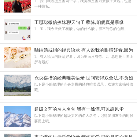
1、我们就没提贫困两个字，我觉得贫困对女孩子来说，也是
一种隐私。
王思聪微信撩妹聊天句子 孽缘,咱俩真是孽缘
1、宝，我今天做了核酸，做的什么酸，得不到你的心酸。
晒结婚戒指的经典语录 有人说我的眼睛好看,因为
里面只有你
1、有人说我的眼睛好看，因为里面只有你。2、总想把世界上
所有最好...
仓央嘉措的经典唯美语录 世间安得双全法,不负如
来不负卿
以下是小编整理的仓央嘉措的经典唯美语录，欢迎大家摘抄收
藏。
超级文艺的名人名句 我有一瓢酒,可以慰风尘
以下是小编整理的超级文艺的名人名句，记得发朋友圈的时候
要用上哦。