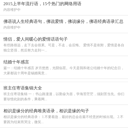
2015上半年流行语，15个热门的网络用语
内容维护中
佛语说人生经典语句，佛说爱情，佛说缘分，佛语经典语录汇总
大全
内容维护中
情侣，爱人间暖心的爱情话语句子
有些路很远，走下去会很累。可是，不走，会后悔。 爱情不是依附，爱情是各自
独立坚强，然后努力走到一...
结婚十年感言
篇一：结婚十年感言 岁月悠悠，光阴似茬。今天是我和老公结婚十年的纪念日，
大家都说十周年是锡婚寓意...
班主任寄语集锦大全
班主任寄语集锦 一：书山路漫漫，以勤奋为首，学海苦茫茫，须刻苦当先。你们
要珍惜此刻的条件，乘着网...
相识是缘分的经典唯美语录，相识是缘的句子
相识是缘分的经典语录： 1.不要着急，最好的总会在最不经意的时候出现。 2.不
要因为结束而哭泣，微笑...