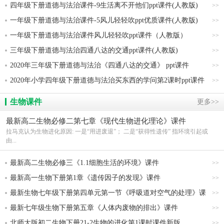
四年级下册道德与法治课件-9生活离不开他们ppt课件(人教版)
>>
一年级下册道德与法治课件-5风儿轻轻吹ppt优质课件(人教版)
>>
一年级下册道德与法治课件风儿轻轻吹ppt课件（人教版）
>>
三年级下册道德与法治四通八达的交通ppt课件(人教版)
>>
2020年三年级下册道德与法治《四通八达的交通》 ppt课件
>>
2020年小学四年级下册道德与法治买东西的学问第2课时ppt课件
>>
生物课件
更多>>
最新高二生物必修二第七章《现代生物进化理论》课件
拉马克认为生物进化原因: 一是“用进废退”； 二是“获得性遗传” 指环境引起或
由...
最新高二生物必修三《1.1细胞生活的环境》课件
>>
最新高一生物下册第1章《遗传因子的发现》课件
>>
最新生物七年级下册第四单元第一节《呼吸道对空气的处理》课
>>
件
最新七年级生物下册第五章《人体内废物的排出》课件
>>
北师大版初二生物下册21-2生物的进化第1课时课件新版
>>