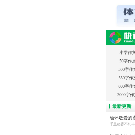
读网-轻松阅读
小学作
50字作
300字作
550字作
800字作
2000字
最新更新
缅怀敬爱的
千里稻香不朽丰