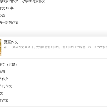
然风景的作文，小学生写景作文
文300字
公园
的一封信作文
夏至作文
篇一：夏至作文 夏至日，太阳直射北回归线。 北回归线上的绿色，我一直为故乡拥.
作文（五篇）
党节
节作文
节的作文
作文
年作文