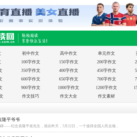
,快乐生活移动版
文
初中作文
高中作文
单元作文
文
100字作文
150字作文
200字作文
文
350字作文
400字作文
450字作文
文
600字作文
650字作文
700字作文
文
900字作文
1000字作文
1200字作文
1
作文
作文技巧
作文大全
作文素材
袁隆平爷爷
碑——纪念袁隆平老先生，就在昨天，5月22日，一个值得全国人民去缅...