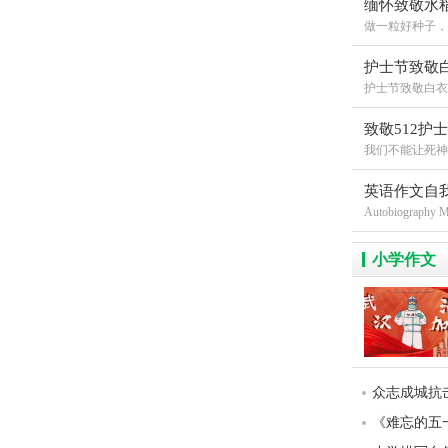
缅怀致敬水
做一粒好种子，在
护士节致敬白
护士节致敬白衣天
致敬512护士
我们不能让死神
英语作文自
Autobiography M
小学作文
众志成城抗击
《难忘的五