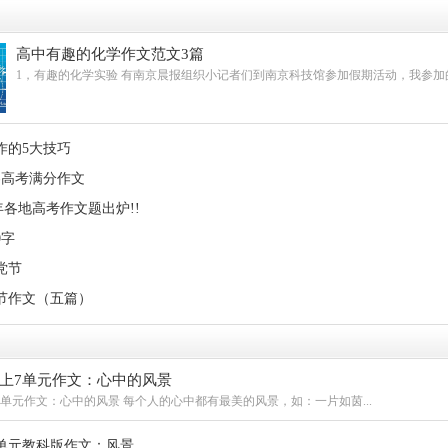
高中有趣的化学作文范文3篇
1，有趣的化学实验 有南京晨报组织小记者们到南京科技馆参加假期活动，我参加的是
作的5大技巧
卷高考满分作文
0年各地高考作文题出炉!!
0字
党节
党节作文（五篇）
级上7单元作文：心中的风景
7单元作文：心中的风景 每个人的心中都有最美的风景，如：一片如茵...
单元教科版作文：风景