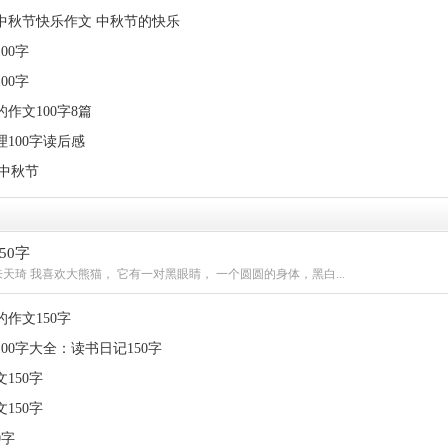
中秋节快乐作文 中秋节的快乐
00字
00字
作文100字8篇
100字读后感
-中秋节
50字
天琦 我喜欢大熊猫， 它有一对黑眼睛， 一个圆圆的身体，黑白...
作文150字
00字大全：读书日记150字
150字
150字
0字