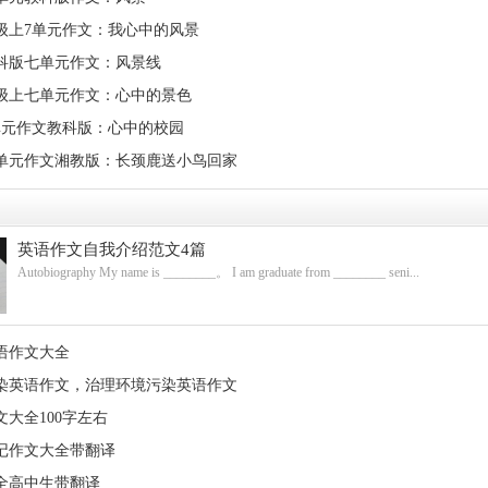
级上7单元作文：我心中的风景
科版七单元作文：风景线
级上七单元作文：心中的景色
单元作文教科版：心中的校园
单元作文湘教版：长颈鹿送小鸟回家
英语作文自我介绍范文4篇
Autobiography My name is ________。 I am graduate from ________ seni...
语作文大全
染英语作文，治理环境污染英语作文
大全100字左右
日记作文大全带翻译
全高中生带翻译