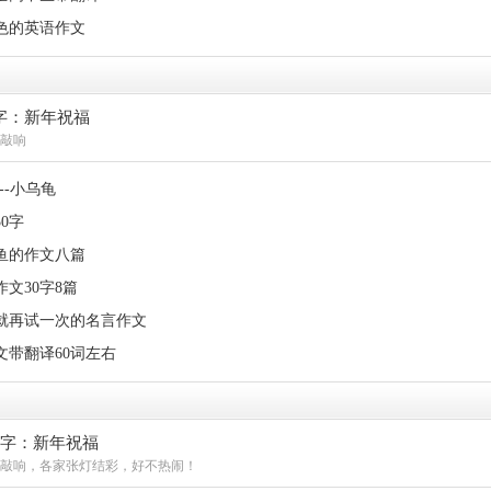
色的英语作文
字：新年祝福
敲响
--小乌龟
0字
金鱼的作文八篇
文30字8篇
就再试一次的名言作文
文带翻译60词左右
0字：新年祝福
敲响，各家张灯结彩，好不热闹！