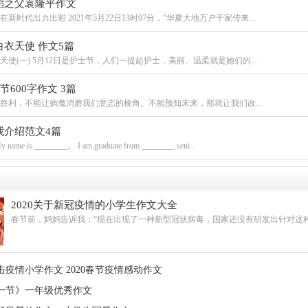
稻之父袁隆平作文
新时代出力出彩 2021年5月22日13时07分，“华夏大地万户千家传来...
衣天使 作文5篇
使(一) 5月12日是护士节，人们一提起护士，美丽、温柔就是她们的...
节600字作文 3篇
胜利，不能让病魔消磨我们意志的棱角。不能预知未来，那就让我们改...
我介绍范文4篇
y name is ________。 I am graduate from ________ seni...
2020关于新冠疫情的小学生作文大全
春节前，妈妈告诉我：“现在出现了一种新型冠状病毒，国家还没有研发出针对这种病
疫情小学作文 2020春节疫情感动作文
一节》一年级优秀作文