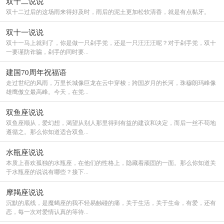
双十二说说
双十二过后的这场雨来得好及时，雨后的泥土更加松软清香，就是有点黏牙。
双十一说说
双十一马上就到了，你是做一只剁手党，还是一只汪汪汪呢？对于剁手党，双十
一要谨防诈骗，剁手的同时要...
建国70周年祝福语
走过世纪的风雨，万里长城像巨龙在云中穿梭；跨国岁月的长河，珠穆朗玛峰像
雄鹰傲立最高峰。今天，在党...
双鱼座说说
双鱼座顺从，爱幻想，渴望从别人那里得到有益的建议和决定，而后一丝不苟地
遵循之。那么你知道适合双鱼...
水瓶座说说
本质上喜欢孤独的水瓶座，在他们的性格上，隐藏着顽固的一面。那么你知道关
于水瓶座的说说有哪些？接下...
摩羯座说说
沉默的底线，是魔蝎座的我不轻易触碰的痛，关于生活，关于生命，有爱，还有
恋，每一次对爱情认真的等待...