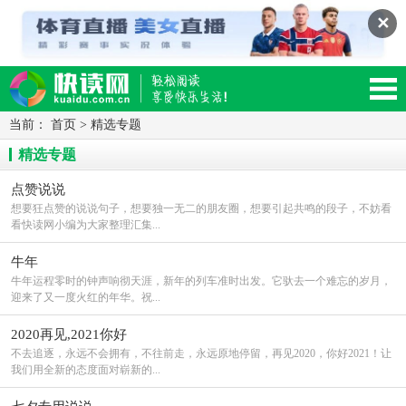
✕
当前：
首页
>
精选专题
读网-轻松阅读,快乐生活移动版
精选专题
点赞说说
想要狂点赞的说说句子，想要独一无二的朋友圈，想要引起共鸣的段子，不妨看
看快读网小编为大家整理汇集...
牛年
牛年运程零时的钟声响彻天涯，新年的列车准时出发。它驮去一个难忘的岁月，
迎来了又一度火红的年华。祝...
2020再见,2021你好
不去追逐，永远不会拥有，不往前走，永远原地停留，再见2020，你好2021！让
我们用全新的态度面对崭新的...