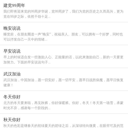
建党99周年
我们即将迎来党的99周岁华诞，党99周岁了，我们为党的历史之久而高兴，更为
党在99岁之际，依然干劲十足...
晚安说说
睡觉前，在朋友圈道一声“晚安”，祝福亲人、朋友，可以拥有一个好梦，同时也
可以抒发自己一天中的情绪...
早安说说
早上的时候适合发一些激励人心、正能量的话，以此来激励自己，新的一天要更
加努力。下面的早安说说句子...
武汉加油
武汉加油，中国加油，愿一切安好，愿一切平安，愿早日战胜病魔，愿早日恢复
健康！
冬天你好
北方的冬天要来啦，再见秋裤，你好保暖裤。你好，冬天！冬天第一场雪，承蒙
时光不弃，感谢每一个阶段的...
秋天你好
秋天的色彩是继春天的初绿夏天的碧绿之后，从深绿转向微黄，在眼帘可及的范