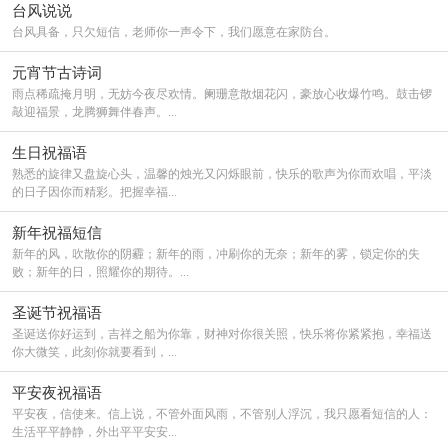
台风说说
台风具备，只欠短信，老师你一声令下，我们愿意在家防台。
元宵节古诗词
雨点稀疏掩月明，无妨今夜尽欢情。阑珊意散烟花闪，豪放心收爆竹鸣。鼓击锣
敲迎福景，龙腾狮舞伴春声。...
生日祝福语
熟悉的旋律又盘旋心头，温馨的烛光又闪烁眼前，快乐的歌声为你而欢唱，平淡
的日子因你而精彩。把握幸福...
新年祝福短信
新年的风，吹散你的阴霾；新年的雨，冲刷你的无奈；新年的雾，锁定你的失
败；新年的日，照耀你的期待。...
圣诞节祝福语
圣诞送你好运到，吉祥之船为你靠，财神对你很关照，快乐将你紧紧抱，幸福送
你大微笑，此刻你就要看到，...
平安夜祝福语
平安夜，信使来。信上说，不管外面风雨，不管别人浮沉，我只愿看短信的人：
生活平平静静，外出平平安安...