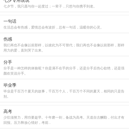
七夕专用说说
七夕节，我只愿与你一起度过；一辈子，只想与你携手到老。
一句话
生活总会有伤感，爱情总会有波折，总有一句话，温暖你的心灵。
伤感
我们再也不会像以前那样，以彼此为不可替代；我们再也不会像以前那样，那样
用力的爱，直到哭了出来。
分手
分手是一种怎样的体验呢？你是满不在乎的分手，还是分手后伤心欲绝，还是强
颜欢笑说分手。
毕业季
毕业是千百万个夏天的故事，千百万个人，千百万个不同的夏天，相同的只是告
别。
高考
少壮须努力，用功要趁早。十年磨一剑，备战为高考。天道自古酬勤，付出才有
回报。压力释放心情好，考前...