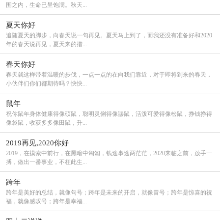
围之内，生命已呈饱满。秋天...
夏天你好
追随夏天的脚步，向春天说一句再见。夏天马上到了，而我还没有准备好和2020
年的春天说再见，夏天来的措...
春天你好
春天就这样带着温暖的步伐，一点一点的在向我们靠近，对于即将到来的春天，
小伙伴们你们都期待吗？快快...
鼠年
祝你鼠年身体健康得像硕鼠，聪明灵俐得像鼹鼠，活泼可爱得像松鼠，挣钱挣得
像袋鼠，收获多多像田鼠，升...
2019再见,2020你好
2019，在摸索中前行，在黑暗中匍匐，钱途事途两茫茫，2020来临之前，放手一
搏，做出一番事业，不枉此生...
跨年
跨年是美好的总结，就像句号；跨年是未来的开启，就像冒号；跨年是惊喜的祝
福，就像感叹号；跨年是幸福...