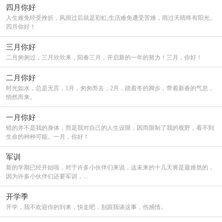
四月你好
人生难免经受挫折，风雨过后就是彩虹;生活难免遭受苦难，雨过天晴终有阳光。
四月你好！
三月你好
二月匆匆过，三月欣欣来，阳春三月，开启新的一年的努力！三月，你好！
二月你好
时光如水，总是无言，1月，匆匆而去，2月，踏着冬的脚步，带着新春的气息，
悄然而来。
一月你好
错的并不是我的身体，而是我对自己的人生设限，因而限制了我的视野，看不到
生命的种种可能。一月，你好！
军训
新的学期已经开始啦，对于许多小伙伴们来说，这未来的十几天将是最难熬的，
因为许多小伙伴们还要军训，...
开学季
开学，我不欢迎你的到来，快走吧，别跟我谈这事，伤感情。