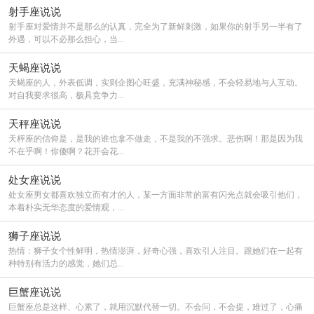
射手座说说
射手座对爱情并不是那么的认真，完全为了新鲜刺激，如果你的射手另一半有了
外遇，可以不必那么担心，当...
天蝎座说说
天蝎座的人，外表低调，实则企图心旺盛，充满神秘感，不会轻易地与人互动。
对自我要求很高，极具竞争力...
天秤座说说
天枰座的信仰是，是我的谁也拿不做走，不是我的不强求。悲伤啊！那是因为我
不在乎啊！你傻啊？花开会花...
处女座说说
处女座男女都喜欢独立而有才的人，某一方面非常的富有闪光点就会吸引他们，
本着朴实无华态度的爱情观，...
狮子座说说
热情：狮子女个性鲜明，热情澎湃，好奇心强，喜欢引人注目。跟她们在一起有
种特别有活力的感觉，她们总...
巨蟹座说说
巨蟹座总是这样、心累了，就用沉默代替一切。不会问，不会提，难过了，心痛