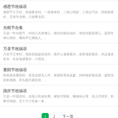
感恩节祝福语
感恩节今天到，祝福要送到。一祝身体好，二祝心情妙，三祝运气佳，四祝家庭
好，五祝学业顺，六祝事业高...
光棍节合集
又是一年光棍节，纠结心态来缠心。都说光棍自由好，谁知光棍寂寞心。遥望女
神心情好，哪知早已属他人。...
万圣节祝福语
万圣节又来到，我把祝福提前送到：愿开心鬼缠着你，发财鬼陪着你，幸运鬼喜
欢你，长命鬼搂着你，小倩也...
重阳节祝福语
秋风徐徐重阳到，登高远望无人伴，便插茱萸添寂寥，持杯独饮菊花酒，庭院深
处影相随，举头圆月露笑容，...
国庆节祝福语
又是一年国庆到，全国人民俱欢腾。锣鼓尽情敲，鞭炮响云霄，花儿尽情笑，歌
舞尽情跳。五十六个民族一条...
1
2
下一页