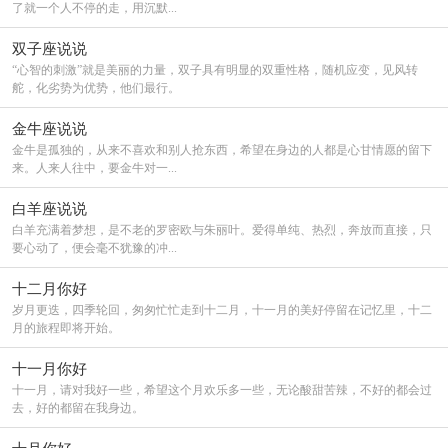
了就一个人不停的走，用沉默...
双子座说说
“心智的刺激”就是美丽的力量，双子具有明显的双重性格，随机应变，见风转
舵，化劣势为优势，他们最行。
金牛座说说
金牛是孤独的，从来不喜欢和别人抢东西，希望在身边的人都是心甘情愿的留下
来。人来人往中，要金牛对一...
白羊座说说
白羊充满着梦想，是不老的罗密欧与朱丽叶。爱得单纯、热烈，奔放而直接，只
要心动了，便会毫不犹豫的冲...
十二月你好
岁月更迭，四季轮回，匆匆忙忙走到十二月，十一月的美好停留在记忆里，十二
月的旅程即将开始。
十一月你好
十一月，请对我好一些，希望这个月欢乐多一些，无论酸甜苦辣，不好的都会过
去，好的都留在我身边。