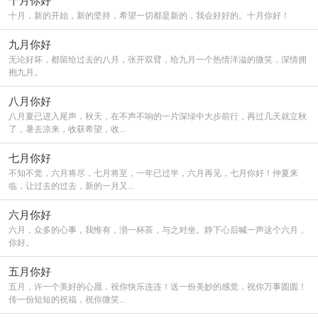
十月你好
十月，新的开始，新的坚持，希望一切都是新的，我会好好的。十月你好！
九月你好
无论好坏，都留给过去的八月，张开双臂，给九月一个热情洋溢的微笑，深情拥
抱九月。
八月你好
八月夏已进入尾声，秋天，在不声不响的一片深绿中大步前行，再过几天就立秋
了，暑去凉来，收获希望，收...
七月你好
不知不觉，六月将尽，七月将至，一年已过半，六月再见，七月你好！仲夏来
临，让过去的过去，新的一月又...
六月你好
六月，众多的心事，我惟有，沏一杯茶，与之对坐。静下心后喊一声这个六月，
你好。
五月你好
五月，许一个美好的心愿，祝你快乐连连！送一份美妙的感觉，祝你万事圆圆！
传一份短短的祝福，祝你微笑...