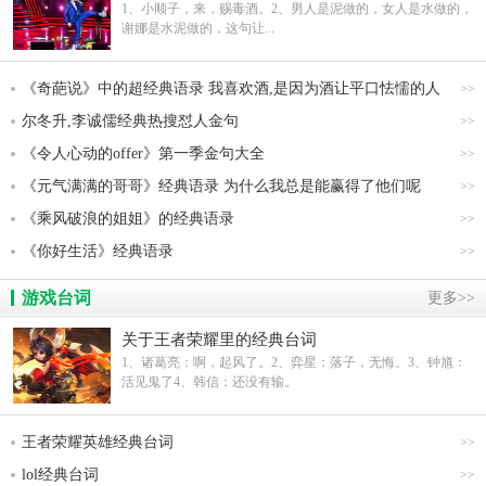
样
1、小顺子，来，赐毒酒。2、男人是泥做的，女人是水做的，
谢娜是水泥做的，这句让...
《奇葩说》中的超经典语录 我喜欢酒,是因为酒让平口怯懦的人
>>
勇敢
尔冬升,李诚儒经典热搜怼人金句
>>
《令人心动的offer》第一季金句大全
>>
《元气满满的哥哥》经典语录 为什么我总是能赢得了他们呢
>>
《乘风破浪的姐姐》的经典语录
>>
《你好生活》经典语录
>>
游戏台词
更多>>
关于王者荣耀里的经典台词
1、诸葛亮：啊，起风了。2、弈星：落子，无悔。3、钟馗：
活见鬼了4、韩信：还没有输。
王者荣耀英雄经典台词
>>
lol经典台词
>>