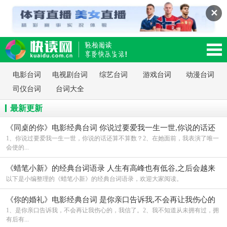
✕
读网-轻松阅读,快乐生活移动版
电影台词
电视剧台词
综艺台词
游戏台词
动漫台词
司仪台词
台词大全
最新更新
《同桌的你》电影经典台词 你说过要爱我一生一世,你说的话还
算不算数?
1、你说过要爱我一生一世，你说的话还算不算数？2、在她面前，我表演了唯一
会使的...
《蜡笔小新》的经典台词语录 人生有高峰也有低谷,之后会越来
越好
以下是小编整理的《蜡笔小新》的经典台词语录，欢迎大家阅读。
《你的婚礼》电影经典台词 是你亲口告诉我,不会再让我伤心的
1、是你亲口告诉我，不会再让我伤心的，我信了。2、我不知道从未拥有过，拥
有后有...