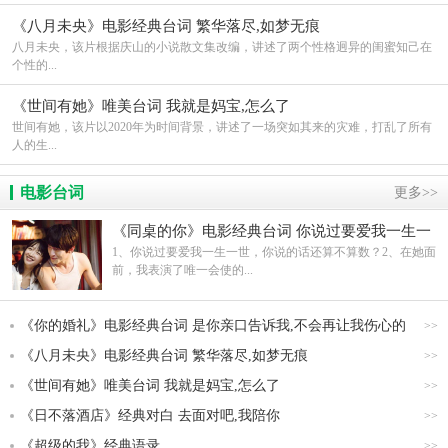
《八月未央》电影经典台词 繁华落尽,如梦无痕
八月未央，该片根据庆山的小说散文集改编，讲述了两个性格迥异的闺蜜知己在
个性的...
《世间有她》唯美台词 我就是妈宝,怎么了
世间有她，该片以2020年为时间背景，讲述了一场突如其来的灾难，打乱了所有
人的生...
电影台词
更多>>
《同桌的你》电影经典台词 你说过要爱我一生一
世,你说的话还算不算数?
1、你说过要爱我一生一世，你说的话还算不算数？2、在她面
前，我表演了唯一会使的...
《你的婚礼》电影经典台词 是你亲口告诉我,不会再让我伤心的
>>
《八月未央》电影经典台词 繁华落尽,如梦无痕
>>
《世间有她》唯美台词 我就是妈宝,怎么了
>>
《日不落酒店》经典对白 去面对吧,我陪你
>>
《超级的我》经典语录
>>