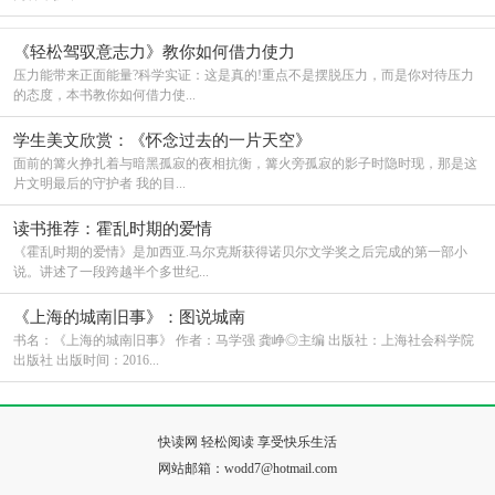
《轻松驾驭意志力》教你如何借力使力
压力能带来正面能量?科学实证：这是真的!重点不是摆脱压力，而是你对待压力
的态度，本书教你如何借力使...
学生美文欣赏：《怀念过去的一片天空》
面前的篝火挣扎着与暗黑孤寂的夜相抗衡，篝火旁孤寂的影子时隐时现，那是这
片文明最后的守护者 我的目...
读书推荐：霍乱时期的爱情
《霍乱时期的爱情》是加西亚.马尔克斯获得诺贝尔文学奖之后完成的第一部小
说。讲述了一段跨越半个多世纪...
《上海的城南旧事》：图说城南
书名：《上海的城南旧事》 作者：马学强 龚峥◎主编 出版社：上海社会科学院
出版社 出版时间：2016...
快读网 轻松阅读 享受快乐生活
网站邮箱：wodd7@hotmail.com