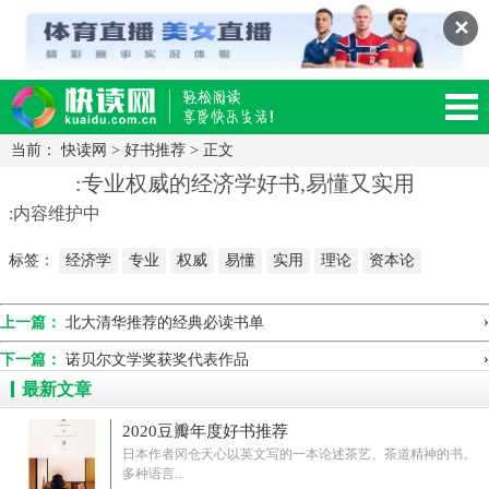
✕
当前：
快读网
>
好书推荐
> 正文
读网-轻松阅读,快乐生活移动版
:专业权威的经济学好书,易懂又实用
:内容维护中
标签：
经济学
专业
权威
易懂
实用
理论
资本论
›
上一篇：
北大清华推荐的经典必读书单
›
下一篇：
诺贝尔文学奖获奖代表作品
最新文章
2020豆瓣年度好书推荐
日本作者冈仓天心以英文写的一本论述茶艺、茶道精神的书。
多种语言...