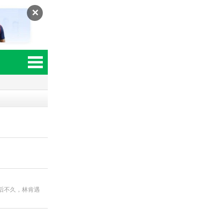
✕
后不久，林肯遇