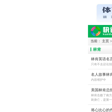
当前：
主页
读网-轻松阅读
林肯
林肯英语名
只有不去议论别人，别人才
名人故事林
内容维护中
美国林肯总
林肯击败了南方
刺身亡，是第一
将心比心的作