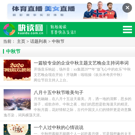
✕
当前：
主页
>
话题列表
>
中秋节
读网-轻松阅读,快乐生活移动版
中秋节
一篇较专业的企业中秋主题文艺晚会主持词串词
开场音乐响起，场外音：xx集团20**年“放飞心中的欢乐”中秋
文艺晚会现在开始！开场舞：啦啦操《欢乐米奇庆中秋》
两位节目主持人上台。
八月十五中秋节唯美句子
月光融融，在八月十五这天最美。月，洒一地的清辉，思乡的
游子，或歌亦吟。中秋之夜，他们的思想是歌海漫天的精灵。
中秋月圆，花好情郁之际，古代中国文人们的情怀更是诗意飘
逸尽染，词风横荡天涯。
一个人过中秋的心情说说
一、中秋想着能不能两个人一起吃着月饼，可是我想象的太天