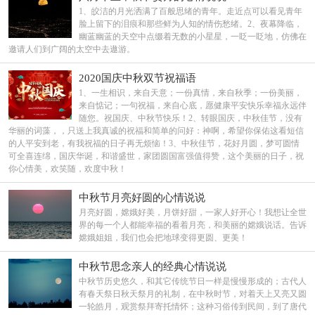
1、皎洁的月光洒满了百般思绪的青年。走近点可以看见青年
脸上留下的泪痕和那些鲜为人知的情伤愁绪。2、夜幕降临，
幽蓝幽蓝的天空中点缀着无数的小星星，一眨一眨地，仿佛在
邀请人们到广阔的太空中去遨游。
2020国庆中秋双节祝福语
1、一生相识，来自天意；一份真情，来自秋季；一份美丽，
来自惦记；一句祝福，来自心底，愿健康平安快乐幸福永远伴
随您。祝国庆、中秋节快乐！2、转眼国庆，中秋佳节，没有
华丽的词藻，，只送上我真诚的祝福和简单的问好：神啊，希望你保佑这看短信
的人平安到老，有我祝福的日子再无烦恼！3、中秋佳节，花好月圆，梦可圆情
可全喜连绵，国庆华诞，和谐盛世，家团圆国富强值得赞，这个美丽的日子，祝
你心情美，欢笑随，欢度中秋！
中秋节月亮好圆的心情说说
月亮好圆，嫦娥好美，月饼好甜，一家人好开心！我想让全世
界的每一个人都能幸福的看着月亮，和美丽的嫦娥说话。告诉
嫦娥姐姐，我们也会把地球变得更圆、更美！
中秋节思念亲人的经典心情说说
中秋节历史悠久，和其它传统节日一样是慢慢形成的；古代人
有春天祭日秋天祭月的礼制，在中秋时节，对着天上又亮又圆
一轮皓月，观赏祭拜寄托情怀；这种习俗传到民间，到了唐代