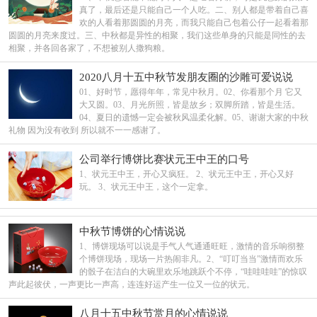
真了，最后还是只能自己一个人吃。二、别人都是带着自己喜
欢的人看着那圆圆的月亮，而我只能自己包着公仔一起看着那
圆圆的月亮来度过。三、中秋都是异性的相聚，我们这些单身的只能是同性的去
相聚，并各回各家了，不想被别人撒狗粮。
2020八月十五中秋节发朋友圈的沙雕可爱说说
01、好时节，愿得年年，常见中秋月。02、你看那个月 它又
大又圆。03、月光所照，皆是故乡；双脚所踏，皆是生活。
04、夏日的遗憾一定会被秋风温柔化解。05、谢谢大家的中秋
礼物 因为没有收到 所以就不一一感谢了。
公司举行博饼比赛状元王中王的口号
1、状元王中王，开心又疯狂。 2、状元王中王，开心又好
玩。 3、状元王中王，这个一定拿。
中秋节博饼的心情说说
1、博饼现场可以说是手气人气通通旺旺，激情的音乐响彻整
个博饼现场，现场一片热闹非凡。2、“叮叮当当”激情而欢乐
的骰子在洁白的大碗里欢乐地跳跃个不停，“哇哇哇哇”的惊叹
声此起彼伏，一声更比一声高，连连好运产生一位又一位的状元。
八月十五中秋节赏月的心情说说