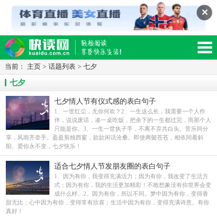
✕
当前：
主页
>
话题列表
>
七夕
读网-轻松阅读,快乐生活移动版
七夕
七夕情人节有仪式感的表白句子
1、一世红尘，无你何欢？2、一生这么长，我需要一个人作
伴，说说废话，凑一桌吃饭，把余下的一生都过完，而那个人
只能是你。3、一生一世执子手，不离不弃共白头。苦乐同分
享，风雨齐牵手。盈盈剪烛西窗，款款闲话沧桑。即使两鬓苍苍，相依同看斜
阳。爱你永不变，七夕快乐！
适合七夕情人节发朋友圈的表白句子
1、因为有你，我变得充满活力；因为有你，我改变了生活方
式；因为有你，我的生活更加精彩！不敢想象没有你世界会变
成什么样。2、因为有你，所以不同。梦中因为有你，变得香
甜无比；心中因为有你，变得常有欣喜；生活中因为有你，变得充满诗意。有你
真好！