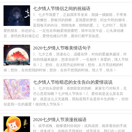
七夕情人节情侣之间的祝福语
1、七夕节我爱了，正如我常常发呆，我揉一揉眼睛，不带来
一丝懈怠，那银河的鹊桥，是我爱的梦想，织女牛郎的缠绵，
是我每天的向往，悄悄地来，悄悄的爱。2、七夕到了，我亲
爱的朋友，你还好么，一定也在和她柔情甜蜜吧，陈年玩笑乍起，心头滚动难
息，曾经的美好难忘记，爱情也难以代替，愿你们都平安如意。
2020七夕情人节唯美情话句子
1、七夕之夜，浪漫在心，温暖在怀，对你的爱越来越深，对
你的情越来越浓，想牵你的手，一生相伴！亲爱的，情人节快
乐！2、想你，在太阳升起的时候；想你，在月亮挂梢的时
候；想你，在你想我的时候；想你，在你不想我的时候。情人节，快乐！
七夕情人节给暗恋的女生告白的爱情说说
1、七夕抬头望碧霄，喜鹊双双拱鹊桥。家家乞巧对秋月，无
尽心思君知晓？七夕情人节快乐！2、爱你就是这么莫名其
妙，就是这么义无返顾，我知道我不会是你今生的唯一，但你
却是我一生的最爱！祝你情人节快乐！
2020七夕情人节浪漫祝福语
1、或早或晚，能够遇到你就好；或风或雨，能牵着你的手就
好；或多或少，你能在乎我就好；或苦或乐，我们在一起就