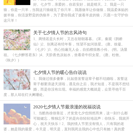
好。七夕节，亲爱的，你若安好，就是晴天。2、我是一只
狼，你是一只羊，当我这只狼碰见了你只羊，我愿做羊让你做狼，我温柔体贴的
披羊狼，你活泼野蛮的伪狼羊，为了爱你我成了披着羊皮的狼，只愿一生守护你
这只羊！
关于七夕情人节的古风诗句
1、两情若是久长时，又岂在朝朝暮暮。 (宋。秦观《鹊桥
仙》)2、别离还有经年客， 怅望不如河鼓星。 (唐。徐凝。
《七夕》)3、伤心拍遍无人会，自掐檀痕教小伶。 (明。汤显
祖。《七夕醉答君东》)4、天阶夜色凉如水，坐看牵牛织女星。 (唐。杜牧。
《秋夕》)
七夕情人节的暖心告白说说
1、我做过很多傻事，比如曾发誓这辈子都不结婚啦，发誓这
辈子都要浪迹天涯啦，遇见你之后，我才知道，不是我不想结
婚，而是你没有出现。幸福的感觉大概就是，众里寻他千百
度，那人却在灯火阑珊处。
2020七夕情人节最浪漫的祝福说说
1、当酷热徐徐靠近，才发觉七夕也悄然而来，这一刻什么都
可能健忘，惟独忘不了的是向你轻轻地说声：你快乐，我就开
心，祝天天快乐！2、我的情人节里没有情人，只有我的老
婆，她是我的最爱，今天是，明天是，直到我死去我的心中也只有她！真的爱