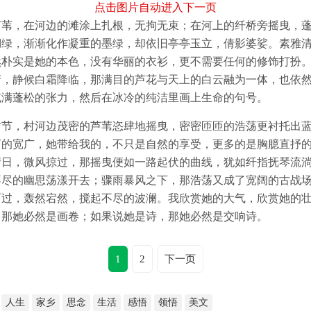
点击图片自动进入下一页
芦苇，在河边的滩涂上扎根，无拘无束；在河上的纤桥旁摇曳，
湖绿，渐渐化作凝重的墨绿，却依旧亭亭玉立，倩影婆娑。素雅
然朴实是她的本色，没有华丽的衣衫，更不需要任何的修饰打扮
峦，静候白霜降临，那满目的芦花与天上的白云融为一体，也依
充满蓬松的张力，然后在冰冷的纯洁里画上生命的句号。
时节，村河边茂密的芦苇恣肆地摇曳，密密匝匝的浩荡更衬托出
河的宽广，她带给我的，不只是自然的享受，更多的是胸臆直抒
晴日，微风掠过，那摇曳便如一路起伏的曲线，犹如纤指抚琴流
不尽的幽思荡漾开去；骤雨暴风之下，那浩荡又成了宽阔的古战
而过，轰然宕然，搅起不尽的波澜。我欣赏她的大气，欣赏她的
，那她必然是画卷；如果说她是诗，那她必然是交响诗。
1
2
下一页
人生
家乡
思念
生活
感悟
领悟
美文