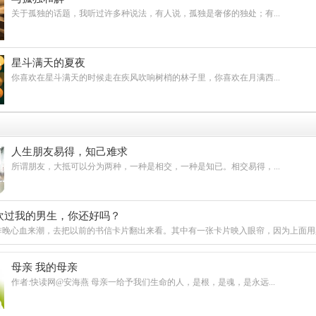
关于孤独的话题，我听过许多种说法，有人说，孤独是奢侈的独处；有...
星斗满天的夏夜
你喜欢在星斗满天的时候走在疾风吹响树梢的林子里，你喜欢在月满西...
人生朋友易得，知己难求
所谓朋友，大抵可以分为两种，一种是相交，一种是知已。相交易得，...
欢过我的男生，你还好吗？
昨晚心血来潮，去把以前的书信卡片翻出来看。其中有一张卡片映入眼帘，因为上面用黑色
母亲 我的母亲
作者:快读网@安海燕 母亲一给予我们生命的人，是根，是魂，是永远...