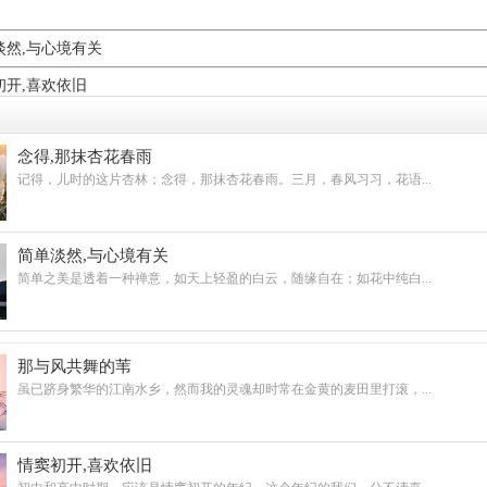
淡然,与心境有关
初开,喜欢依旧
念得,那抹杏花春雨
记得，儿时的这片杏林；念得，那抹杏花春雨。三月，春风习习，花语...
简单淡然,与心境有关
简单之美是透着一种禅意，如天上轻盈的白云，随缘自在；如花中纯白...
那与风共舞的苇
虽已跻身繁华的江南水乡，然而我的灵魂却时常在金黄的麦田里打滚，...
情窦初开,喜欢依旧