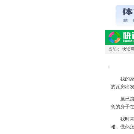
当前：
快读
读网-轻松阅读
:
我的
的瓦房出
虽已
惫的身子
我时
滩，傲然