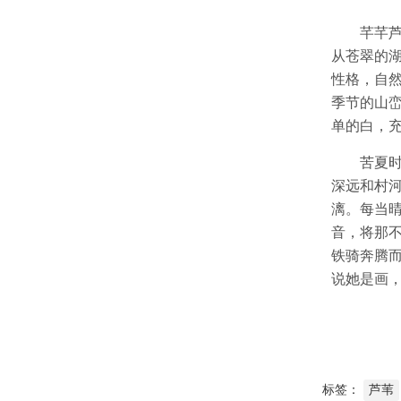
芊芊
从苍翠的
性格，自
季节的山
单的白，
苦夏
深远和村
漓。每当
音，将那
铁骑奔腾
说她是画
标签：
芦苇