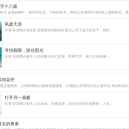
0字十八篇
秋天 金黄的树叶，落叶的叹息。宁静的秋天，静得让你感到针掉到地上都能听见，真是静
风逝天涯
作者:快读网@汤承驳 曾童稚的用树枝在黄沙上写下自己的名字，那时...
寻找裂隙，抓住阳光
作者:快读网@秦伟 人生的舞台变幻莫测，世事无常，每个生命都像一...
等待花开
慢去慢慢来，让我和我的心慢慢等慢慢爱，让我能心安理得比别人慢半拍 有的时候让自己
打开另一扇窗
作者:快读网@秦伟 人生如画，浓墨泼洒，淡泊与浓烈交相辉映；人生...
逝去的青春