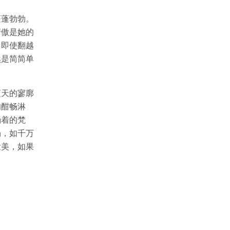
蓬蓬勃勃。
清傲是她的
。即使翻越
然是简简单
蓝天的寥廓
的酣畅淋
淌着的梵
场，如千万
壮美，如果