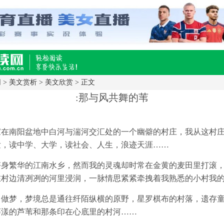
网
>
美文赏析
>
美文欣赏
> 正文
,快乐生活移动版
:那与风共舞的苇
家在南阳盆地中白河与湍河交汇处的一个幽僻的村庄，我从这村
发，读中学、大学，读社会、人生，浪迹天涯……
跻身繁华的江南水乡，然而我的灵魂却时常在金黄的麦田里打滚
在村边清冽冽的河里浸润，一脉情思紧紧牵拽着我熟悉的小村我
常做梦，梦境总是通往纤陌纵横的原野，星罗棋布的村落，遗存
荡漾的芦苇和那条印在心底里的村河……