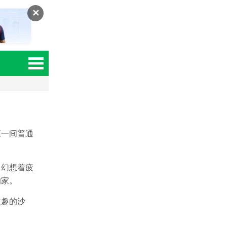
✕
庄一间普通
，幻想着疲
的家。
童趣的沙