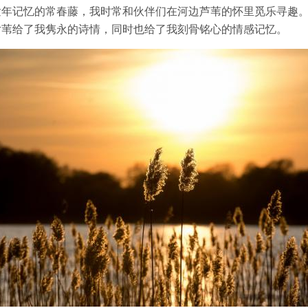
童年记忆的常春藤，我时常和伙伴们在河边芦苇的怀里觅乐寻趣
片苇给了我隽永的诗情，同时也给了我刻骨铭心的情感记忆。