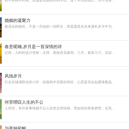
初中和高中时期，应该是情窦初开的年纪。这个年纪的我们，分不清喜...
婚姻的凝聚力
最适合的彼此，不是一开始的一拍即合，而是愿意在未来漫长岁月中为...
春意呢喃,岁月是一首深情的诗
记得，儿时的这片杏林；念得，那抹杏花春雨。三月，春风习习，花语...
风蚀岁月
行走在铺满阳光的小径，轻嗅风中花香的美好，心思是否会如露珠般晶...
何苦喟叹人生的不公
人世间，有许多事情都不以人的意志而转移。譬如你的青春梦想，在芜...
与孤独和解